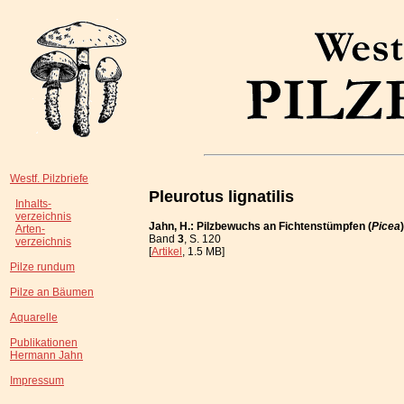
Westf. Pilzbriefe
Pleurotus lignatilis
Inhalts-
verzeichnis
Jahn, H.: Pilzbewuchs an Fichtenstümpfen (
Picea
Arten-
Band
3
, S. 120
verzeichnis
[
Artikel
, 1.5 MB]
Pilze rundum
Pilze an Bäumen
Aquarelle
Publikationen
Hermann Jahn
Impressum