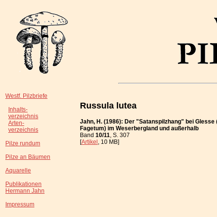
Westf. Pilzbriefe
Russula lutea
Inhalts-
verzeichnis
Jahn, H. (1986): Der "Satanspilzhang" bei Glesse
Arten-
Fagetum) im Weserbergland und außerhalb
verzeichnis
Band
10/11
, S. 307
[
Artikel
, 10 MB]
Pilze rundum
Pilze an Bäumen
Aquarelle
Publikationen
Hermann Jahn
Impressum