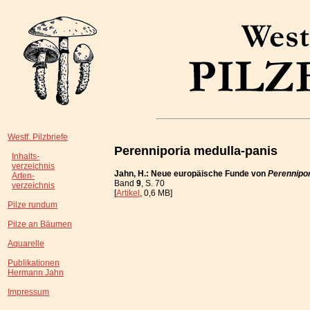
Westf. Pilzbriefe
Perenniporia medulla-panis
Inhalts-
verzeichnis
Jahn, H.: Neue europäische Funde von
Perennipor
Arten-
Band
9
, S. 70
verzeichnis
[
Artikel
, 0,6 MB]
Pilze rundum
Pilze an Bäumen
Aquarelle
Publikationen
Hermann Jahn
Impressum