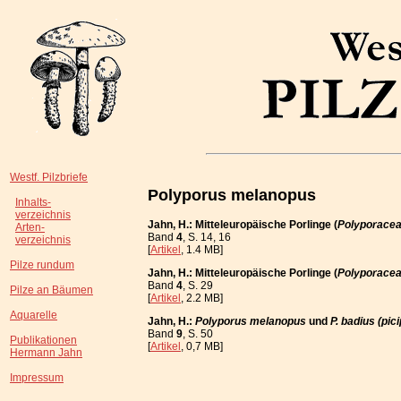
Westf. Pilzbriefe
Polyporus melanopus
Inhalts-
verzeichnis
Jahn, H.: Mitteleuropäische Porlinge (
Polyporace
Arten-
Band
4
, S. 14, 16
verzeichnis
[
Artikel
, 1.4 MB]
Pilze rundum
Jahn, H.: Mitteleuropäische Porlinge (
Polyporace
Band
4
, S. 29
Pilze an Bäumen
[
Artikel
, 2.2 MB]
Aquarelle
Jahn, H.:
Polyporus melanopus
und
P. badius (pic
Band
9
, S. 50
Publikationen
[
Artikel
, 0,7 MB]
Hermann Jahn
Impressum