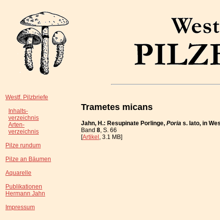
Westf. Pilzbriefe
Trametes micans
Inhalts-
verzeichnis
Jahn, H.: Resupinate Porlinge,
Poria
s. lato, in W
Arten-
Band
8
, S. 66
verzeichnis
[
Artikel
, 3.1 MB]
Pilze rundum
Pilze an Bäumen
Aquarelle
Publikationen
Hermann Jahn
Impressum