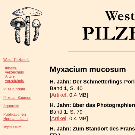
Westf. Pilzbriefe
Myxacium mucosum
Inhalts-
verzeichnis
Arten-
H. Jahn: Der Schmetterlings-Porl
verzeichnis
Band
1
, S. 40
Pilze rundum
[
Artikel
, 0.4 MB]
Pilze an Bäumen
H. Jahn: über das Photographiere
Aquarelle
Band
1
, S. 79
Publikationen
[
Artikel
, 0.4 MB]
Hermann Jahn
Impressum
H. Jahn: Zum Standort des Franse