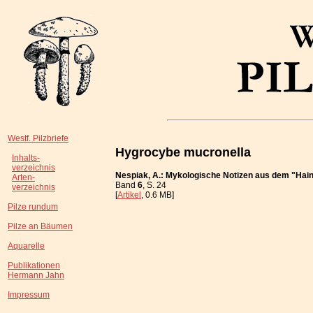
Westf. Pilzbriefe
Hygrocybe mucronella
Inhalts-
verzeichnis
Nespiak, A.: Mykologische Notizen aus dem "Hain
Arten-
Band
6
, S. 24
verzeichnis
[
Artikel
, 0.6 MB]
Pilze rundum
Pilze an Bäumen
Aquarelle
Publikationen
Hermann Jahn
Impressum