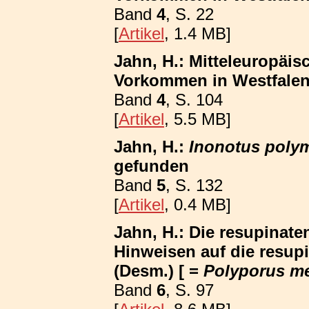
Band
4
, S. 22
[
Artikel
, 1.4 MB]
Jahn, H.: Mitteleuropäis
Vorkommen in Westfalen; 
Band
4
, S. 104
[
Artikel
, 5.5 MB]
Jahn, H.:
Inonotus poly
gefunden
Band
5
, S. 132
[
Artikel
, 0.4 MB]
Jahn, H.: Die resupinat
Hinweisen auf die resup
(Desm.) [ =
Polyporus m
Band
6
, S. 97