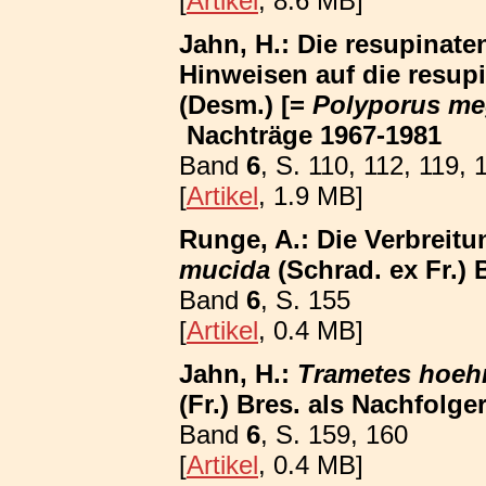
[
Artikel
, 8.6 MB]
Jahn, H.: Die resupinat
Hinweisen auf die resup
(Desm.) [=
Polyporus me
Nachträge 1967-1981
Band
6
, S. 110, 112, 119, 
[
Artikel
, 1.9 MB]
Runge, A.: Die Verbreit
mucida
(Schrad. ex Fr.) 
Band
6
, S. 155
[
Artikel
, 0.4 MB]
Jahn, H.:
Trametes hoehn
(Fr.) Bres. als Nachfolg
Band
6
, S. 159, 160
[
Artikel
, 0.4 MB]