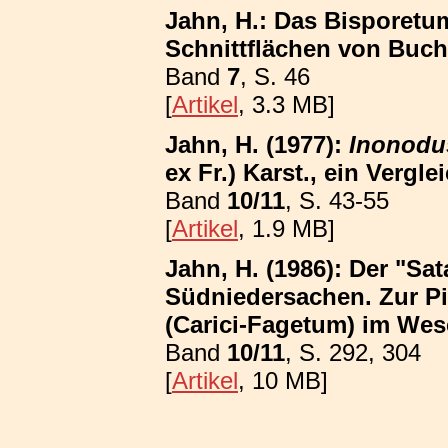
Jahn, H.: Das Bisporetum
Schnittflächen von Buc
Band
7
, S. 46
[
Artikel
, 3.3 MB]
Jahn, H. (1977):
Inonodu
ex Fr.) Karst., ein Vergle
Band
10/11
, S. 43-55
[
Artikel
, 1.9 MB]
Jahn, H. (1986): Der "Sa
Südniedersachen. Zur P
(Carici-Fagetum) im We
Band
10/11
, S. 292, 304
[
Artikel
, 10 MB]