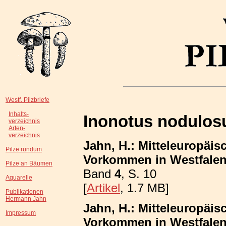
Westf. Pilzbriefe
Inhalts-
Inonotus nodulos
verzeichnis
Arten-
verzeichnis
Jahn, H.: Mitteleuropäis
Pilze rundum
Vorkommen in Westfalen;
Pilze an Bäumen
Band
4
, S. 10
Aquarelle
[
Artikel
, 1.7 MB]
Publikationen
Hermann Jahn
Jahn, H.: Mitteleuropäis
Impressum
Vorkommen in Westfalen