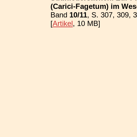
(Carici-Fagetum) im We
Band
10/11
, S. 307, 309, 
[
Artikel
, 10 MB]