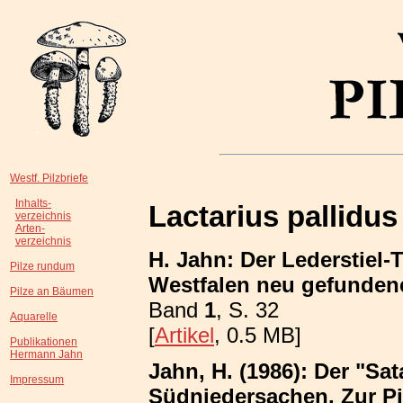
Westf. Pilzbriefe
Inhalts-
Lactarius pallidus
verzeichnis
Arten-
verzeichnis
H. Jahn: Der Lederstiel-
Pilze rundum
Westfalen neu gefundene
Pilze an Bäumen
Band
1
, S. 32
Aquarelle
[
Artikel
, 0.5 MB]
Publikationen
Hermann Jahn
Jahn, H. (1986): Der "Sa
Impressum
Südniedersachen. Zur P