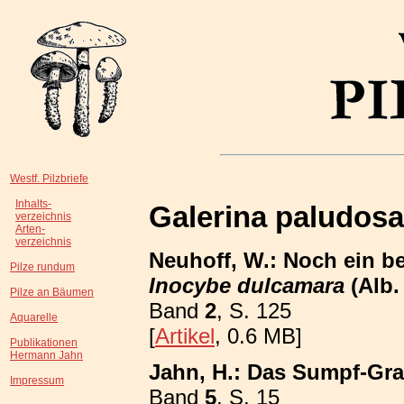
Westf. Pilzbriefe
Inhalts-
Galerina paludosa
verzeichnis
Arten-
verzeichnis
Neuhoff, W.: Noch ein 
Pilze rundum
Inocybe dulcamara
(Alb.
Pilze an Bäumen
Band
2
, S. 125
Aquarelle
[
Artikel
, 0.6 MB]
Publikationen
Hermann Jahn
Jahn, H.: Das Sumpf-Gra
Impressum
Band
5
, S. 15