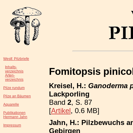
Westf. Pilzbriefe
Inhalts-
Fomitopsis pinico
verzeichnis
Arten-
verzeichnis
Kreisel, H.:
Ganoderma pf
Pilze rundum
Lackporling
Pilze an Bäumen
Band
2
, S. 87
Aquarelle
[
Artikel
, 0.6 MB]
Publikationen
Hermann Jahn
Jahn, H.: Pilzbewuchs a
Impressum
Gebirgen