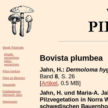
Westf. Pilzbriefe
Inhalts-
Bovista plumbea
verzeichnis
Arten-
verzeichnis
Jahn, H.:
Dermoloma hy
Pilze rundum
Band
8
, S. 26
Pilze an Bäumen
[
Artikel
, 0.5 MB]
Aquarelle
Jahn, H. und Maria-A. Ja
Publikationen
Hermann Jahn
Pilzvegetation in Norra
Impressum
schwedischen Bauernhof