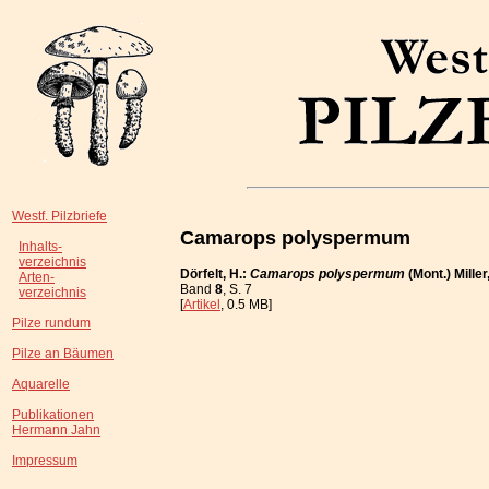
Westf. Pilzbriefe
Camarops polyspermum
Inhalts-
verzeichnis
Dörfelt, H.:
Camarops polyspermum
(Mont.) Mille
Arten-
Band
8
, S. 7
verzeichnis
[
Artikel
, 0.5 MB]
Pilze rundum
Pilze an Bäumen
Aquarelle
Publikationen
Hermann Jahn
Impressum