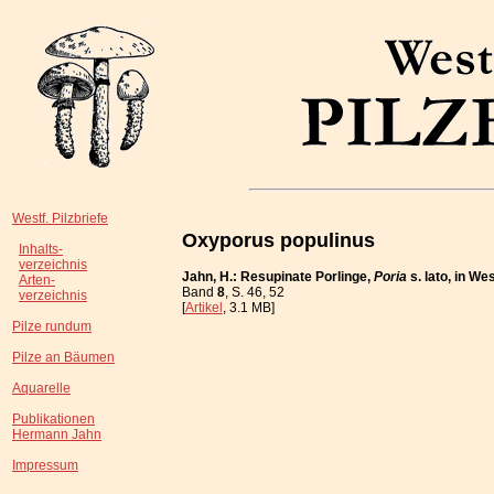
Westf. Pilzbriefe
Oxyporus populinus
Inhalts-
verzeichnis
Jahn, H.: Resupinate Porlinge,
Poria
s. lato, in W
Arten-
Band
8
, S. 46, 52
verzeichnis
[
Artikel
, 3.1 MB]
Pilze rundum
Pilze an Bäumen
Aquarelle
Publikationen
Hermann Jahn
Impressum