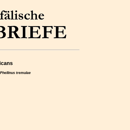
ricans
Phellinus tremulae