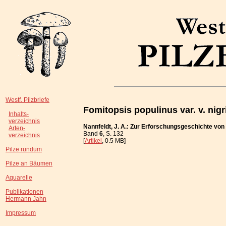
Westf. Pilzbriefe
Fomitopsis populinus var. v. nig
Inhalts-
verzeichnis
Nannfeldt, J. A.: Zur Erforschungsgeschichte von
Arten-
Band
6
, S. 132
verzeichnis
[
Artikel
, 0.5 MB]
Pilze rundum
Pilze an Bäumen
Aquarelle
Publikationen
Hermann Jahn
Impressum