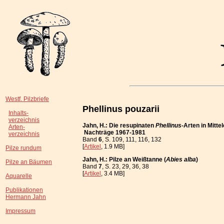
Westf. Pilzbriefe
Phellinus pouzarii
Inhalts-
verzeichnis
Jahn, H.: Die resupinaten
Phellinus
-Arten in Mitt
Arten-
Nachträge 1967-1981
verzeichnis
Band
6
, S. 109, 111, 116, 132
[
Artikel
, 1.9 MB]
Pilze rundum
Jahn, H.: Pilze an Weißtanne (
Abies alba
)
Pilze an Bäumen
Band
7
, S. 23, 29, 36, 38
[
Artikel
, 3.4 MB]
Aquarelle
Publikationen
Hermann Jahn
Impressum