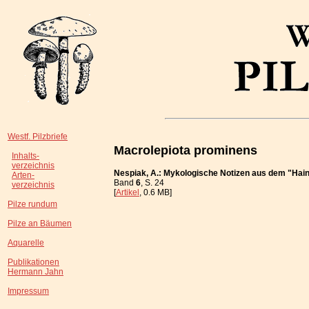
Westf. Pilzbriefe
Macrolepiota prominens
Inhalts-
verzeichnis
Nespiak, A.: Mykologische Notizen aus dem "Hain
Arten-
Band
6
, S. 24
verzeichnis
[
Artikel
, 0.6 MB]
Pilze rundum
Pilze an Bäumen
Aquarelle
Publikationen
Hermann Jahn
Impressum