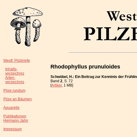
Westf. Pilzbriefe
Rhodophyllus prunuloides
Inhalts-
verzeichnis
Schwöbel, H.: Ein Beitrag zur Kenntnis der Frühli
Arten-
Band
2
, S. 72
verzeichnis
[
Artikel
, 1 MB]
Pilze rundum
Pilze an Bäumen
Aquarelle
Publikationen
Hermann Jahn
Impressum