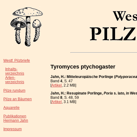
Westf. Pilzbriefe
Tyromyces ptychogaster
Inhalts-
verzeichnis
Jahn, H.: Mitteleuropäische Porlinge (
Polyporace
Arten-
Band
4
, S. 47
verzeichnis
[
Artikel
, 2.2 MB]
Pilze rundum
Jahn, H.: Resupinate Porlinge,
Poria
s. lato, in W
Band
8
, S. 48, 59
Pilze an Bäumen
[
Artikel
, 3.1 MB]
Aquarelle
Publikationen
Hermann Jahn
Impressum