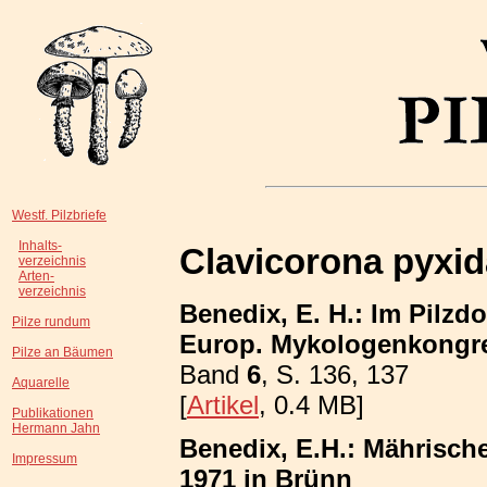
Westf. Pilzbriefe
Inhalts-
Clavicorona pyxid
verzeichnis
Arten-
verzeichnis
Benedix, E. H.: Im Pilzdo
Pilze rundum
Europ. Mykologenkongre
Pilze an Bäumen
Band
6
, S. 136, 137
Aquarelle
[
Artikel
, 0.4 MB]
Publikationen
Hermann Jahn
Benedix, E.H.: Mährisch
Impressum
1971 in Brünn