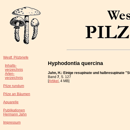
Westf. Pilzbriefe
Hyphodontia quercina
Inhalts-
verzeichnis
Jahn, H.: Einige resupinate und halbresupinate "
Arten-
Band
7
, S. 127
verzeichnis
[
Artikel
, 4 MB]
Pilze rundum
Pilze an Bäumen
Aquarelle
Publikationen
Hermann Jahn
Impressum