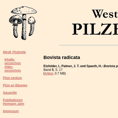
Westf. Pilzbriefe
Bovista radicata
Inhalts-
verzeichnis
Eisfelder, I., Palmer, J. T. und Spaeth, H.:
Bovista 
Arten-
Band
5
, S. 17
verzeichnis
[
Artikel
, 0.7 MB]
Pilze rundum
Pilze an Bäumen
Aquarelle
Publikationen
Hermann Jahn
Impressum