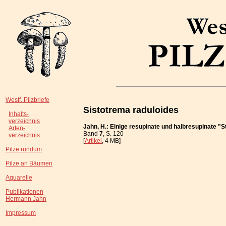
Westf. Pilzbriefe
Sistotrema raduloides
Inhalts-
verzeichnis
Jahn, H.: Einige resupinate und halbresupinate "
Arten-
Band
7
, S. 120
verzeichnis
[
Artikel
, 4 MB]
Pilze rundum
Pilze an Bäumen
Aquarelle
Publikationen
Hermann Jahn
Impressum