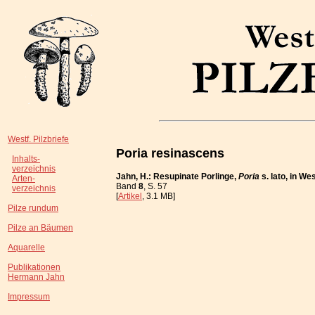
Westf. Pilzbriefe
Poria resinascens
Inhalts-
verzeichnis
Jahn, H.: Resupinate Porlinge,
Poria
s. lato, in W
Arten-
Band
8
, S. 57
verzeichnis
[
Artikel
, 3.1 MB]
Pilze rundum
Pilze an Bäumen
Aquarelle
Publikationen
Hermann Jahn
Impressum