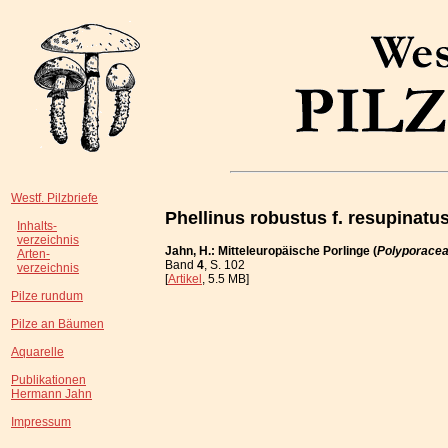
Westf. Pilzbriefe
Phellinus robustus f. resupinatu
Inhalts-
verzeichnis
Jahn, H.: Mitteleuropäische Porlinge (
Polyporace
Arten-
Band
4
, S. 102
verzeichnis
[
Artikel
, 5.5 MB]
Pilze rundum
Pilze an Bäumen
Aquarelle
Publikationen
Hermann Jahn
Impressum