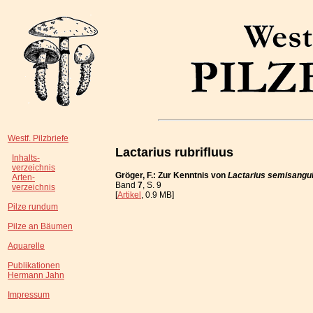
Westf. Pilzbriefe
Lactarius rubrifluus
Inhalts-
verzeichnis
Gröger, F.: Zur Kenntnis von
Lactarius semisangui
Arten-
Band
7
, S. 9
verzeichnis
[
Artikel
, 0.9 MB]
Pilze rundum
Pilze an Bäumen
Aquarelle
Publikationen
Hermann Jahn
Impressum