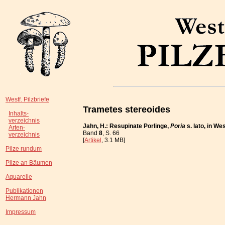
Westf. Pilzbriefe
Trametes stereoides
Inhalts-
verzeichnis
Jahn, H.: Resupinate Porlinge,
Poria
s. lato, in W
Arten-
Band
8
, S. 66
verzeichnis
[
Artikel
, 3.1 MB]
Pilze rundum
Pilze an Bäumen
Aquarelle
Publikationen
Hermann Jahn
Impressum