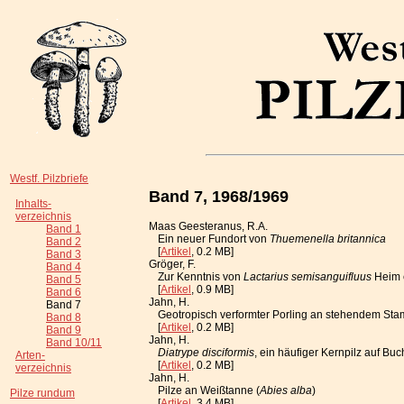
Westf. Pilzbriefe
Band 7, 1968/1969
Inhalts-
verzeichnis
Maas Geesteranus, R.A.
Band 1
Ein neuer Fundort von
Thuemenella britannica
Band 2
[
Artikel
, 0.2 MB]
Band 3
Gröger, F.
Band 4
Zur Kenntnis von
Lactarius semisanguifluus
Heim e
Band 5
[
Artikel
, 0.9 MB]
Band 6
Jahn, H.
Band 7
Geotropisch verformter Porling an stehendem St
Band 8
[
Artikel
, 0.2 MB]
Band 9
Jahn, H.
Band 10/11
Diatrype disciformis
, ein häufiger Kernpilz auf Bu
Arten-
[
Artikel
, 0.2 MB]
verzeichnis
Jahn, H.
Pilze an Weißtanne (
Abies alba
)
Pilze rundum
[
Artikel
, 3.4 MB]