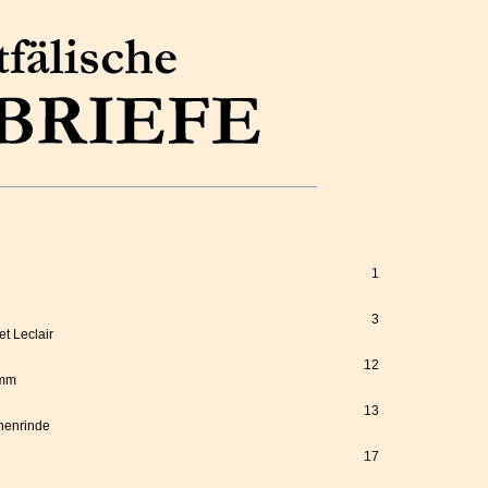
1
3
t Leclair
12
amm
13
chenrinde
17