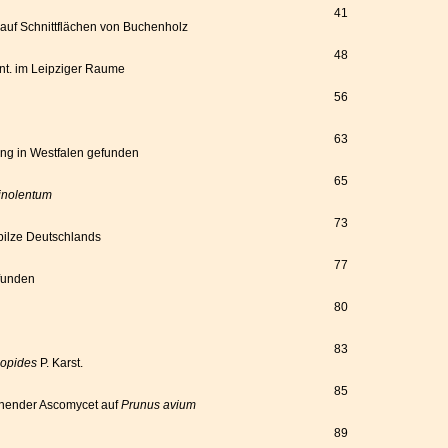
41
 auf Schnittflächen von Buchenholz
48
nt. im Leipziger Raume
56
63
ling in Westfalen gefunden
65
inolentum
73
ßpilze Deutschlands
77
efunden
80
83
gopides
P. Karst.
85
ohnender Ascomycet auf
Prunus avium
89