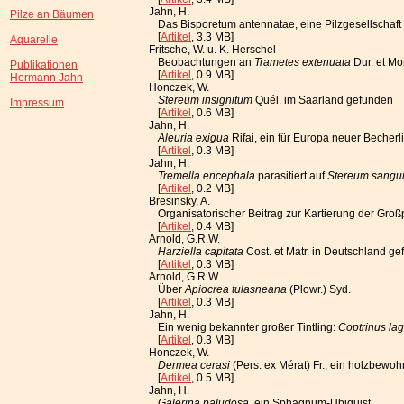
Jahn, H.
Pilze an Bäumen
Das Bisporetum antennatae, eine Pilzgesellschaft
[
Artikel
, 3.3 MB]
Aquarelle
Fritsche, W. u. K. Herschel
Beobachtungen an
Trametes extenuata
Dur. et Mo
Publikationen
[
Artikel
, 0.9 MB]
Hermann Jahn
Honczek, W.
Stereum insignitum
Quél. im Saarland gefunden
Impressum
[
Artikel
, 0.6 MB]
Jahn, H.
Aleuria exigua
Rifai, ein für Europa neuer Becher
[
Artikel
, 0.3 MB]
Jahn, H.
Tremella encephala
parasitiert auf
Stereum sangu
[
Artikel
, 0.2 MB]
Bresinsky, A.
Organisatorischer Beitrag zur Kartierung der Gro
[
Artikel
, 0.4 MB]
Arnold, G.R.W.
Harziella capitata
Cost. et Matr. in Deutschland g
[
Artikel
, 0.3 MB]
Arnold, G.R.W.
Über
Apiocrea tulasneana
(Plowr.) Syd.
[
Artikel
, 0.3 MB]
Jahn, H.
Ein wenig bekannter großer Tintling:
Coptrinus la
[
Artikel
, 0.3 MB]
Honczek, W.
Dermea cerasi
(Pers. ex Mérat) Fr., ein holzbew
[
Artikel
, 0.5 MB]
Jahn, H.
Galerina paludosa
, ein Sphagnum-Ubiquist